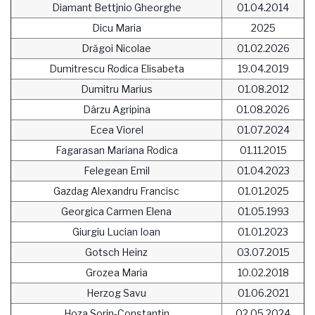
Diamant Bettjnio Gheorghe
01.04.2014
Dicu Maria
2025
Drăgoi Nicolae
01.02.2026
Dumitrescu Rodica Elisabeta
19.04.2019
Dumitru Marius
01.08.2012
Dârzu Agripina
01.08.2026
Ecea Viorel
01.07.2024
Fagarasan Mariana Rodica
01.11.2015
Felegean Emil
01.04.2023
Gazdag Alexandru Francisc
01.01.2025
Georgica Carmen Elena
01.05.1993
Giurgiu Lucian Ioan
01.01.2023
Gotsch Heinz
03.07.2015
Grozea Maria
10.02.2018
Herzog Savu
01.06.2021
Hoza Sorin-Constantin
02.05.2024