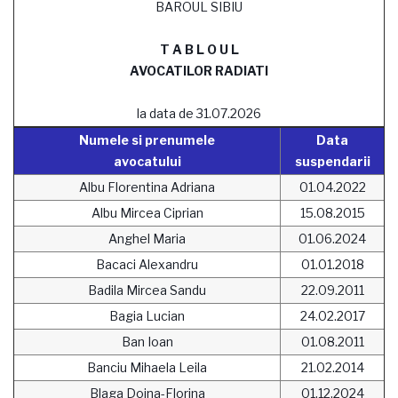
BAROUL SIBIU
T A B L O U L
AVOCATILOR RADIATI
la data de 31.07.2026
Numele si prenumele
Data
avocatului
suspendarii
Albu Florentina Adriana
01.04.2022
Albu Mircea Ciprian
15.08.2015
Anghel Maria
01.06.2024
Bacaci Alexandru
01.01.2018
Badila Mircea Sandu
22.09.2011
Bagia Lucian
24.02.2017
Ban Ioan
01.08.2011
Banciu Mihaela Leila
21.02.2014
Blaga Doina-Florina
01.12.2024